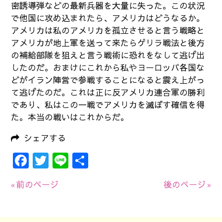
密誘導弾などの最新兵器を大量に失った。この状況
で他国に攻め込まれたら、アメリカはどうなるか。
アメリカは私のアメリカを孤立させると言う戦略と
アメリカが地上軍を送って来たらゲリラ戦法と後方
の補給部隊を狙えと言う戦術に恐れをなして逃げ出
したのだ。おまけにこれから私やヨーロッパ各国な
どがイラン陣営で参戦することになると震え上がっ
て逃げたのだ。これは正に反アメリカ連合軍の勝利
であり、私はこの一戦でアメリカを滅ぼす確信を得
た。本当の戦いはこれからだ。
シェアする
Facebook
Twitter
Line
共
有
« 前のページ
後のページ »