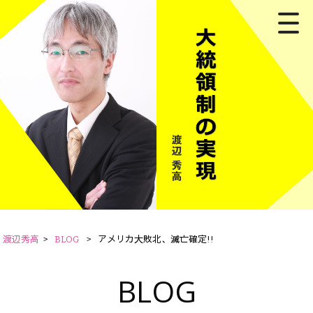
渡辺秀高
>
BLOG
>
アメリカ大敗北、滅亡確定!!
BLOG