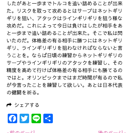
したがあと一歩までトルコを追い詰めることが出来
た。リスクを取って攻めるとはサーブはネットギリ
ギリを狙い、アタックはラインギリギリを狙う様な
攻めだ。これによって今日は負けはしたが相手をあ
と一歩まで追い詰めることが出来た。そこで私は閃
いたのだ。体格差の有る相手に勝つにはネットギリ
ギリ、ラインギリギリを狙わなければならないと言
うことを。ならば日頃の練習からネットギリギリの
サーブやラインギリギリのアタックを練習し、その
精度を高めて行けば体格差の有る相手にも勝てるの
ではと。オリンピックまではまだ時間が有るので私
が今言ったことを練習して欲しい。あとは日本代表
の健闘を祈る。
シェアする
Facebook
Twitter
Line
共
有
« 前のページ
後のページ »