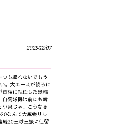
2025/12/07
一つも取れないでもう
拾い。大エースが後ろに
が首相に就任した途端
。自衛隊機は前にも韓
と小泉じゃ、こうなる
20なんて大威張りし
連続20三球三振に仕留