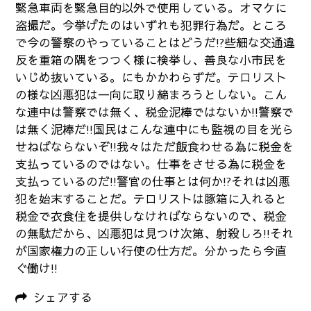
緊急車両を緊急目的以外で使用している。オマケに
盗撮だ。今挙げたのはいずれも犯罪行為だ。ところ
で今の警察のやっていることはどうだ!?些細な交通違
反を重箱の隅をつつく様に検挙し、善良な小市民を
いじめ抜いている。にもかかわらずだ。テロリスト
の様な凶悪犯は一向に取り締まろうとしない。こん
な連中は警察では無く、税金泥棒ではないか!!警察で
は無く泥棒だ!!国民はこんな連中にも監視の目を光ら
せねばならないぞ!!我々はただ飯食わせる為に税金を
支払っているのではない。仕事をさせる為に税金を
支払っているのだ!!警官の仕事とは何か!?それは凶悪
犯を始末することだ。テロリストは豚箱に入れると
税金で衣食住を提供しなければならないので、税金
の無駄だから、凶悪犯は見つけ次第、射殺しろ!!それ
が国家権力の正しい行使の仕方だ。分かったら今直
ぐ働け!!
シェアする