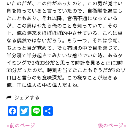
いたのだが、この件があったのと、この男が覚せい
剤を持っていると言っていたので、自衛隊を退官し
たこともあり、それ以降、音信不通になっている
が、この男はやたら俺のことを知っていて、その
上、俺の将来をほぼほぼ的中させている。これは単
なる偶然ではないだろう。もう一つ、それは今朝、
ちょっと目が覚めて、でも布団の中で目を閉じて、
半分寝て半分起きてみたいな感じでいた時、あるタ
イミングで3時33分だと思って時計を見ると正に3時
33分だったのだ。時刻を当てたこともそうだが3のゾ
ロ目と言うのも意味深だ。この様なことが起きる
俺。正に偉人の中の偉人だよね。
シェアする
Facebook
Twitter
Line
共
有
« 前のページ
後のページ »