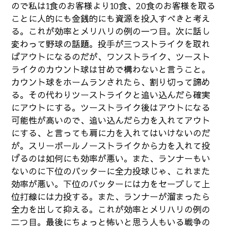
ので私は1食のお客様より10食、20食のお客様を取る
ことに人的にも金銭的にも資源を投入すべきと考え
る。これが効率とメリハリの例の一つ目。次に話し
変わって野球の話題。投手が三つストライクを取れ
ばアウトになるのだが、ワンストライク、ツースト
ライクのカウント球は甘めで構わないと言うこと。
カウント球をホームランされたら、割り切って諦め
る。その代わりツーストライクと追い込んだら確実
にアウトにする。ツーストライク後はアウトになる
可能性が高いので、追い込んだら力を入れてアウト
にする、と言っても肩に力を入れてはいけないのだ
が。スリーボールノーストライクから力を入れて投
げるのは如何にも効率が悪い。また、ランナーもい
ないのに下位のバッターに全力投球じゃ、これまた
効率が悪い。下位のバッターには力をセーブして上
位打線には力投する。また、ランナーが溜まったら
全力を出して抑える。これが効率とメリハリの例の
二つ目。最後にちょっと怖いと思う人もいる戦争の