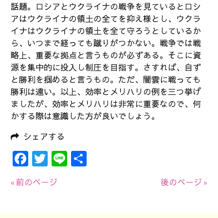
話題。ロシアとウクライナの戦争を見ているとロシ
アはウクライナの領土の全てを抑え様とし、ウクラ
イナはウクライナの領土を全て守ろうとしているか
ら、いつまで経っても蹴りがつかない。戦争では戦
略上、重要な拠点と言うものが必ずある。そこに資
源を集中的に投入し制圧を目指す。さすれば、自ず
と勝利を掴めると言うもの。ただ、闇雲に戦っても
勝利は遠い。以上、効率とメリハリの例を三つ挙げ
ましたが、効率とメリハリは非常に重要なので、何
かする際は意識した方が良いでしょう。
シェアする
Facebook
Twitter
Line
共
有
« 前のページ
後のページ »