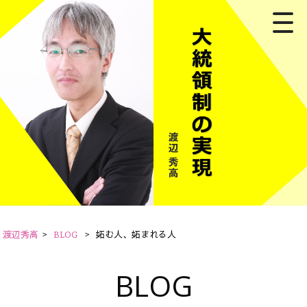
渡辺秀高
>
BLOG
>
妬む人、妬まれる人
BLOG