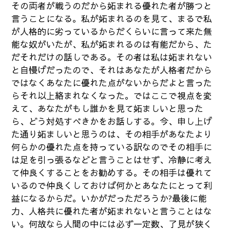
その両者が戦うのだから妬まれる優れた者が勝つと
言うことになる。私が妬まれるのを見て、まるで私
が人格的に劣っているからだくらいに言って来た無
能な奴がいたが、私が妬まれるのは有能だから、た
だそれだけの話しである。その者は私は妬まれない
と自慢げだったので、それはあなたが人格者だから
ではなくあなたに優れた点がないからだよと言った
らそれ以上絡まれなくなった。ではここで視点を変
えて、あなたがもし誰かを見て妬ましいと思った
ら、どう対処すべきかをお話しする。今、申し上げ
た通り妬ましいと思うのは、その相手があなたより
何らかの優れた点を持っている訳なのでその相手に
は足を引っ張るなどと言うことはせず、冷静に考え
て仲良くすることをお勧めする。その相手は優れて
いるので仲良くしておけば何かとあなたにとって利
益になるからだ。いかがだっただろうか?最後に能
力、人格共に優れた者が妬まれないと言うことはな
い。何故なら人間の中には必ず一定数、了見が狭く