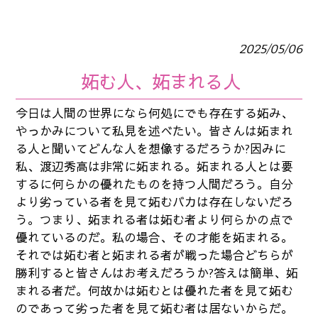
2025/05/06
妬む人、妬まれる人
今日は人間の世界になら何処にでも存在する妬み、
やっかみについて私見を述べたい。皆さんは妬まれ
る人と聞いてどんな人を想像するだろうか?因みに
私、渡辺秀高は非常に妬まれる。妬まれる人とは要
するに何らかの優れたものを持つ人間だろう。自分
より劣っている者を見て妬むバカは存在しないだろ
う。つまり、妬まれる者は妬む者より何らかの点で
優れているのだ。私の場合、その才能を妬まれる。
それでは妬む者と妬まれる者が戦った場合どちらが
勝利すると皆さんはお考えだろうか?答えは簡単、妬
まれる者だ。何故かは妬むとは優れた者を見て妬む
のであって劣った者を見て妬む者は居ないからだ。