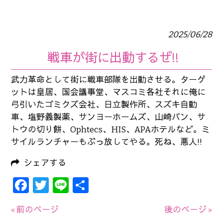
2025/06/28
戦車が街に出動するぜ!!
武力革命として街に戦車部隊を出動させる。ターゲ
ットは皇居、国会議事堂、マスコミ各社それに俺に
弓引いたゴミクズ会社、日立製作所、スズキ自動
車、塩野義製薬、サンヨーホームズ、山崎パン、サ
トウの切り餅、Ophtecs、HIS、APAホテルなど。ミ
サイルランチャーもぶっ放してやる。死ね、悪人!!
シェアする
Facebook
Twitter
Line
共
有
« 前のページ
後のページ »