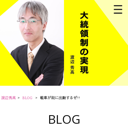
渡辺秀高
>
BLOG
>
戦車が街に出動するぜ!!
BLOG