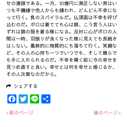
せの連鎖である。一方、10億円に満足しない男はい
つも不機嫌で他人からも嫌われ、どんどん不幸にな
って行く。負のスパイラルだ。仏頂面は不幸を呼び
込むのだ。ボロは着てても心は錦、こう言う人はい
ずれは錦の服を着る様になる。反対に心がボロの人
間は一時、羽振りが良くなった様に見えても長続き
はしない。最終的に物質的にも落ちて行く。笑顔な
ど、その人の心持ち一つでいつでも、そして幾らで
も手に入れられるのだ。不幸を嘆く前に今の幸せを
見つめ直すと良い。幸せとは何を幸せと感じるか、
その人次第なのだから。
シェアする
Facebook
Twitter
Line
共
有
« 前のページ
後のページ »