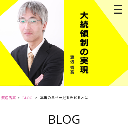
渡辺秀高
>
BLOG
>
本当の幸せ＝足るを知るとは
BLOG