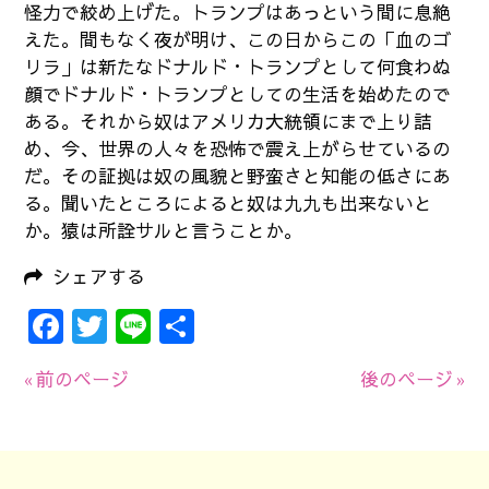
怪力で絞め上げた。トランプはあっという間に息絶
えた。間もなく夜が明け、この日からこの「血のゴ
リラ」は新たなドナルド・トランプとして何食わぬ
顔でドナルド・トランプとしての生活を始めたので
ある。それから奴はアメリカ大統領にまで上り詰
め、今、世界の人々を恐怖で震え上がらせているの
だ。その証拠は奴の風貌と野蛮さと知能の低さにあ
る。聞いたところによると奴は九九も出来ないと
か。猿は所詮サルと言うことか。
シェアする
Facebook
Twitter
Line
共
有
« 前のページ
後のページ »