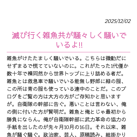
2025/12/02
滅び行く雑魚共が騒々しく騒いで
いるよ!!
雑魚がけたたましく騒いでいる。こちらは微動だに
せずまるで慌てていないのに。これがたった1代僅か
数十年で裸同然から世界トップに上り詰める者だ。
雑魚とは救急車で騒いでいる能無し野郎に緑の服、
この所は青の服も使っている連中のことだ。このブ
ログをご覧の方は大方の方がご存知かと思います
が。自衛隊の幹部に告ぐ。悪いことは言わない、俺
の側に付いた方が賢明だ。雑魚と俺とじゃ最初から
勝負にならん。俺が自衛隊幹部に武力革命の協力の
手紙を出したのが先々月10月の16日。それ以来、雑
魚が騒ぐ騒ぐ。政治家、芸人、原稿読み、総掛かり