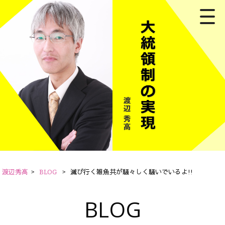
渡辺秀高
>
BLOG
>
滅び行く雑魚共が騒々しく騒いでいるよ!!
BLOG