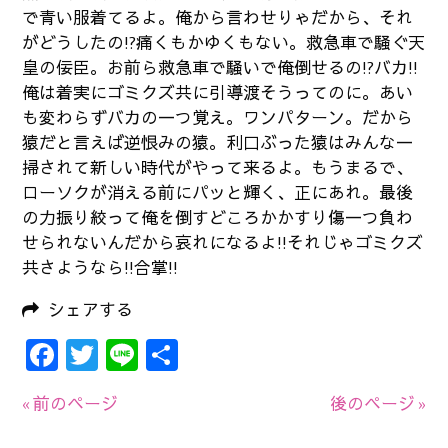
で青い服着てるよ。俺から言わせりゃだから、それ
がどうしたの!?痛くもかゆくもない。救急車で騒ぐ天
皇の佞臣。お前ら救急車で騒いで俺倒せるの!?バカ!!
俺は着実にゴミクズ共に引導渡そうってのに。あい
も変わらずバカの一つ覚え。ワンパターン。だから
猿だと言えば逆恨みの猿。利口ぶった猿はみんな一
掃されて新しい時代がやって来るよ。もうまるで、
ローソクが消える前にパッと輝く、正にあれ。最後
の力振り絞って俺を倒すどころかかすり傷一つ負わ
せられないんだから哀れになるよ!!それじゃゴミクズ
共さようなら!!合掌!!
シェアする
Facebook
Twitter
Line
共
有
« 前のページ
後のページ »