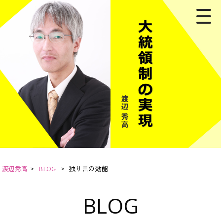
渡辺秀高
>
BLOG
>
独り言の効能
BLOG