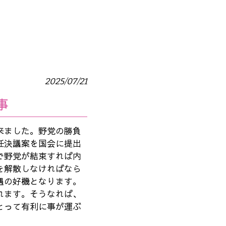
2025/07/21
事
来ました。野党の勝負
任決議案を国会に提出
で野党が結束すれば内
を解散しなければなら
遇の好機となります。
れます。そうなれば、
とって有利に事が運ぶ