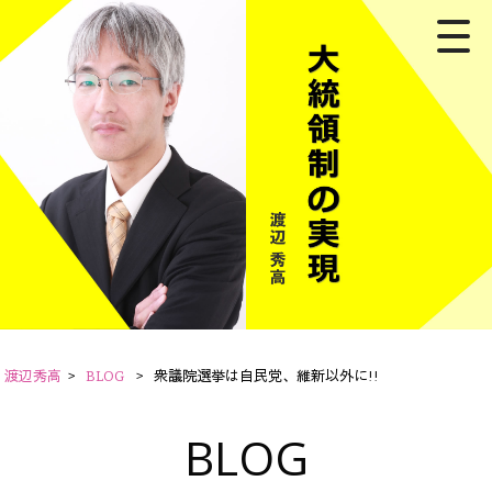
渡辺秀高
>
BLOG
>
衆議院選挙は自民党、維新以外に!!
BLOG