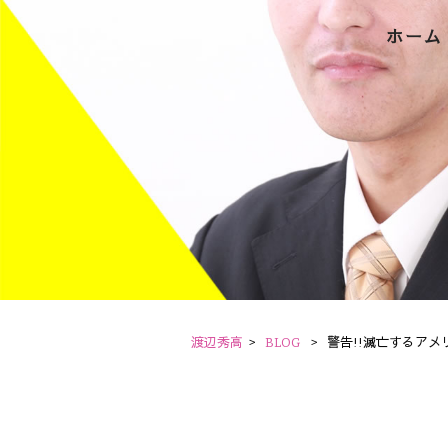
ホーム
渡辺秀高
>
BLOG
>
警告!!滅亡するア