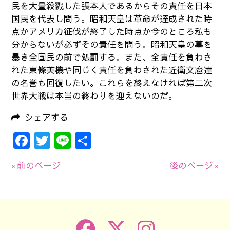
民を大量殺戮した張本人であるからその責任を日本
国民を代表し問う。昭和天皇は革命が達成された時
点かアメリカ征伐が終了した時点か今のところ私も
分からないが必ずその責任を問う。昭和天皇の墓を
暴き全国民の前で処罰する。また、全責任を負わさ
れた東條英機や同じく責任を負わされた近衛文麿達
の名誉も回復したい。これらを終えなければ第二次
世界大戦は本当の終わりを迎えないのだ。
シェアする
Facebook
Twitter
Line
共
有
« 前のページ
後のページ »