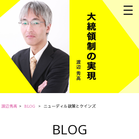
渡辺秀高
>
BLOG
>
ニューディル政策とケインズ
BLOG