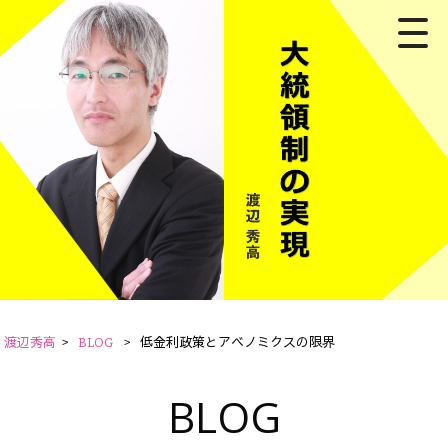
渡辺秀高
>
BLOG
>
低金利政策とアベノミクスの限界
BLOG