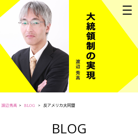
渡辺秀高
>
BLOG
>
反アメリカ大同盟
BLOG