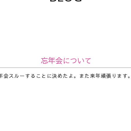
忘年会について
年会スルーすることに決めたよ。また来年頑張ります
k
r
e
共
有