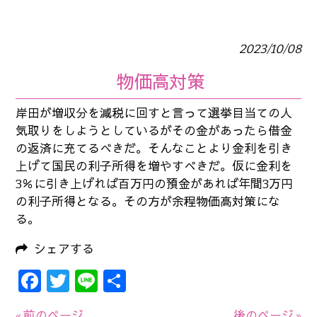
2023/10/08
物価高対策
岸田が増収分を減税に回すと言って選挙目当ての人
気取りをしようとしているがその金があったら借金
の返済に充てるべきだ。そんなことより金利を引き
上げて国民の利子所得を増やすべきだ。仮に金利を
3％に引き上げれば百万円の預金があれば年間3万円
の利子所得となる。その方が余程物価高対策にな
る。
シェアする
Facebook
Twitter
Line
共
有
« 前のページ
後のページ »