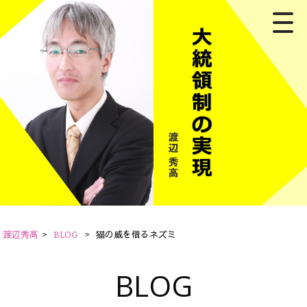
渡辺秀高
>
BLOG
>
猫の威を借るネズミ
BLOG