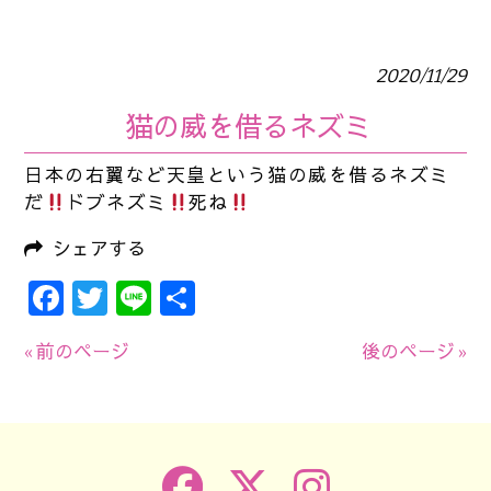
2020/11/29
猫の威を借るネズミ
日本の右翼など天皇という猫の威を借るネズミ
だ
ドブネズミ
死ね
シェアする
Facebook
Twitter
Line
共
有
« 前のページ
後のページ »