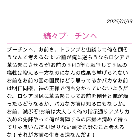
2025/01/13
続々プーチンへ
プーチンへ、お前さ、トランプと密談して俺を倒そ
うなんて考えるなよ!お前が俺に逆らうならロシアで
革命起こさせるぞ!お前の国は3年も戦争して国民の
犠牲は増える一方なのになんの成果も挙げられない
お前をお前の国の国民はどう思ってるかバカなお前
は明仁同様、裸の王様で何も分かっていないようだ
な。ロシア国民に革命起こしてお前を倒せと俺が煽
ったらどうなるか、バカなお前は知る由もなしか。
お前、滅ぶぞ!お前は大人しく俺の指示通りアメリカ
攻めの先鋒やって俺が着陣するの床掃き清めて待っ
てりゃ良いんだよ!足りない頭で余計なこと考える
な！それがお前の生きる道なんだよ！