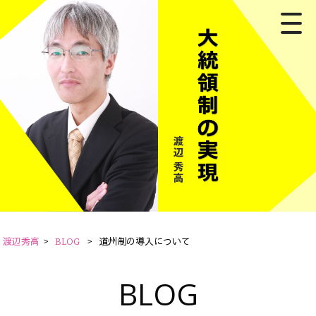
渡辺秀高
>
BLOG
>
道州制の導入について
BLOG