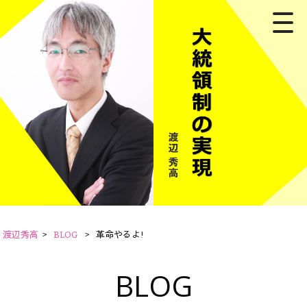
渡辺秀高
>
BLOG
>
革命やるよ!
BLOG