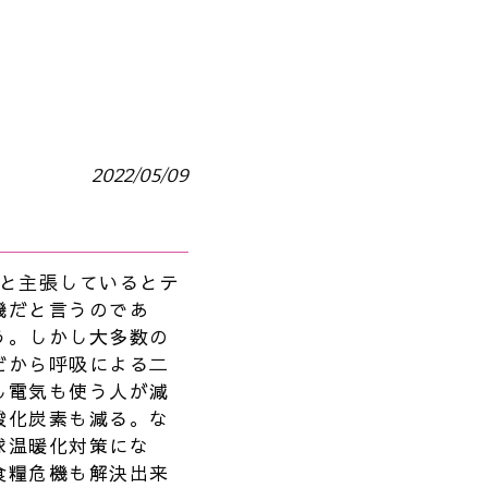
2022/05/09
ると主張しているとテ
機だと言うのであ
う。しかし大多数の
だから呼吸による二
し電気も使う人が減
酸化炭素も減る。な
球温暖化対策にな
食糧危機も解決出来